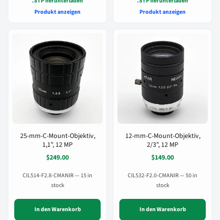
.STP herunterladen
.STP herunterladen
Produkt anzeigen
Produkt anzeigen
25-mm-C-Mount-Objektiv,
12-mm-C-Mount-Objektiv,
1,1", 12 MP
2/3", 12 MP
$249.00
$149.00
CIL514-F2.8-CMANIR — 15 in
CIL532-F2.0-CMANIR — 50 in
stock
stock
In den Warenkorb
In den Warenkorb