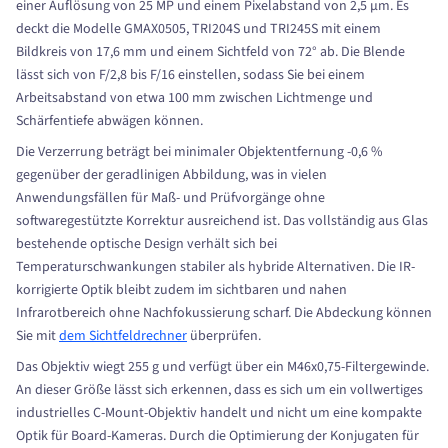
einer Auflösung von 25 MP und einem Pixelabstand von 2,5 µm. Es
deckt die Modelle GMAX0505, TRI204S und TRI245S mit einem
Bildkreis von 17,6 mm und einem Sichtfeld von 72° ab. Die Blende
lässt sich von F/2,8 bis F/16 einstellen, sodass Sie bei einem
Arbeitsabstand von etwa 100 mm zwischen Lichtmenge und
Schärfentiefe abwägen können.
Die Verzerrung beträgt bei minimaler Objektentfernung -0,6 %
gegenüber der geradlinigen Abbildung, was in vielen
Anwendungsfällen für Maß- und Prüfvorgänge ohne
softwaregestützte Korrektur ausreichend ist. Das vollständig aus Glas
bestehende optische Design verhält sich bei
Temperaturschwankungen stabiler als hybride Alternativen. Die IR-
korrigierte Optik bleibt zudem im sichtbaren und nahen
Infrarotbereich ohne Nachfokussierung scharf. Die Abdeckung können
Sie mit
dem Sichtfeldrechner
überprüfen.
Das Objektiv wiegt 255 g und verfügt über ein M46x0,75-Filtergewinde.
An dieser Größe lässt sich erkennen, dass es sich um ein vollwertiges
industrielles C-Mount-Objektiv handelt und nicht um eine kompakte
Optik für Board-Kameras. Durch die Optimierung der Konjugaten für