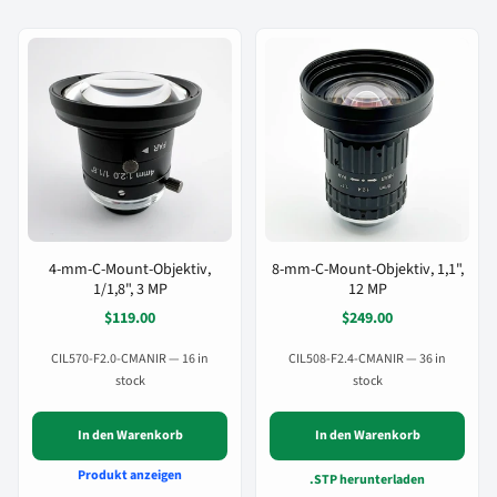
4-mm-C-Mount-Objektiv,
8-mm-C-Mount-Objektiv, 1,1",
1/1,8", 3 MP
12 MP
$119.00
$249.00
CIL570-F2.0-CMANIR — 16 in
CIL508-F2.4-CMANIR — 36 in
stock
stock
In den Warenkorb
In den Warenkorb
Produkt anzeigen
.STP herunterladen