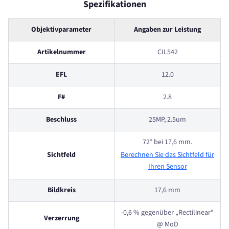
Spezifikationen
Objektivparameter
Angaben zur Leistung
Artikelnummer
CIL542
EFL
12.0
F#
2.8
Beschluss
25MP, 2.5um
72° bei 17,6 mm.
Sichtfeld
Berechnen Sie das Sichtfeld für
Ihren Sensor
Bildkreis
17,6 mm
-0,6 % gegenüber „Rectilinear“
Verzerrung
@ MoD