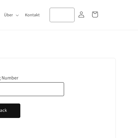
Anmelden
Warenkorb
Über
Kontakt
g Number
rack