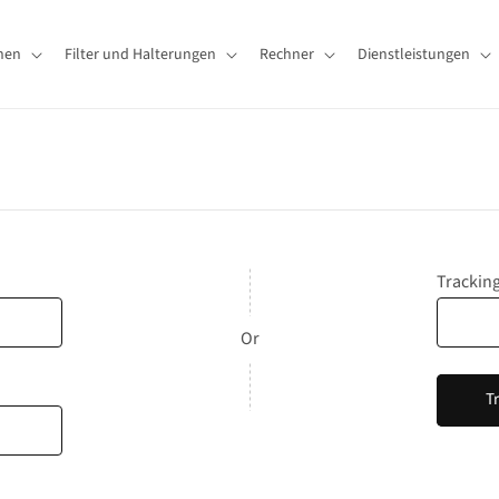
hen
Filter und Halterungen
Rechner
Dienstleistungen
Trackin
Or
T